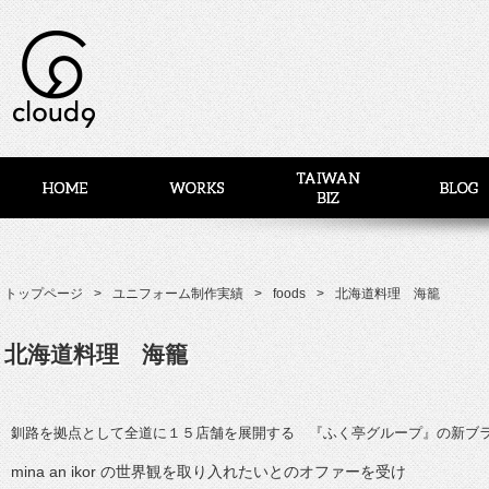
トップページ
ユニフォーム制作実績
foods
北海道料理 海籠
北海道料理 海籠
釧路を拠点として全道に１５店舗を展開する 『ふく亭グループ』の新ブラ
mina an ikor の世界観を取り入れたいとのオファーを受け