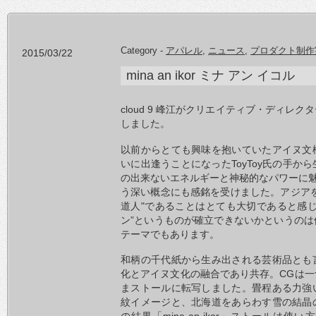
Category -
アパレル
,
ニュース
,
プロダクト制作
2015/03/22
mina an ikor ミナ アン イコル
cloud 9 峰江がクリエイティブ・ディレ
しました。
以前からとても興味を抱いていたアイヌ文
いに出逢うことになったToyToy氏の手か
の出来ないエネルギーと神秘的なパワーに魅
う深い概念にも感銘を受けました。アジア
道人"であることはとても大切であると感
ン”というものが確立できないかというの
テーマでもあります。
和柄の千代紙から生み出される芸術品とも
化とアイヌ文化の融合であり共存。CGは
まストールに転写しました。畳程ある力強
紋イメージと、北海道をあらわす雪の結晶