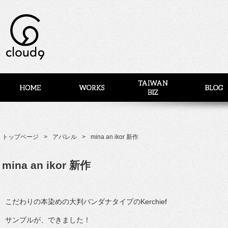
トップページ
アパレル
mina an ikor 新作
mina an ikor 新作
こだわりの本染めの大判バンダナタイプのKerchief
サンプルが、できました！